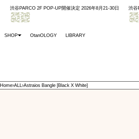
SKIP TO CONTENT
CO 2F POP-UP開催決定 2026年8月21-30日
渋谷PARCO 2F P
SHOP
OtanOLOGY
LIBRARY
Home
›
ALL
›
Astraios Bangle [Black X White]
Open
media
in
modal